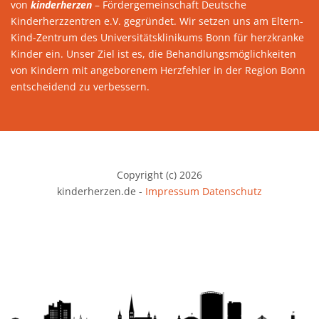
von
kinderherzen
– Fördergemeinschaft Deutsche
Kinderherzzentren e.V. gegründet. Wir setzen uns am Eltern-
Kind-Zentrum des Universitätsklinikums Bonn für herzkranke
Kinder ein. Unser Ziel ist es, die Behandlungsmöglichkeiten
von Kindern mit angeborenem Herzfehler in der Region Bonn
entscheidend zu verbessern.
Copyright (c) 2026
kinderherzen.de -
Impressum
Datenschutz